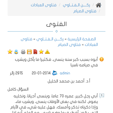
ركــــن الـفـتــاوي
فتاوى العبادات
فتاوى الصيام
الفتوى
الصفحة الرئيسية
»
ركــــن الـفـتــاوي
»
فتاوى
العبادات
»
فتاوى الصيام
أبوه بسبب كبر سنه ينسى، فكثيرا ما يأكل ويشرب
في صيامه ناسيا
admin
20-01-2014
2915
زائر
أ.د. أحمد بن محمد الخليل
السؤال كامل
أبي رجل كبير، عمره 70 عاما، وينسى أحيانا، ونخليه
يصوم، لكنه في بعض الأوقات ينسى، ويشرب ماء،
وإذا ذكرناه تذكر وأمسك، فهل عليه شيء في الأيام
التي يكون أفطر فيها وهو ناسي، مع العلم أنه إذا