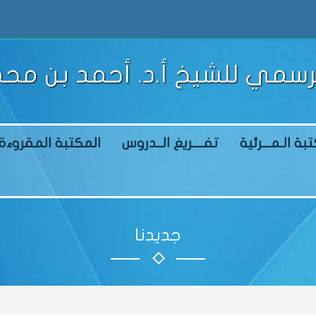
رسمي للشيخ أ.د. أحمد بن محم
بة الـمـــرئية
تفــــريغ الــدروس
المكتبة المقروءة
جديدنا