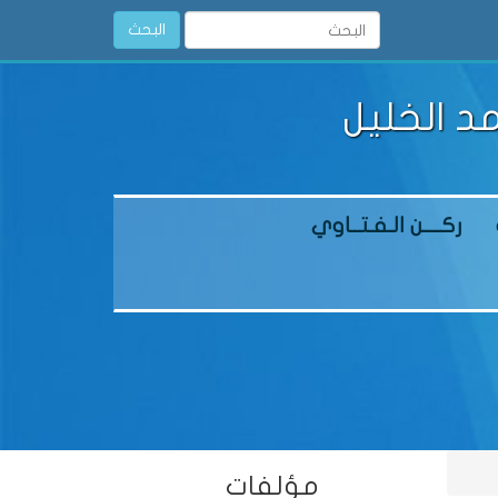
البحث
د الخليل
ركــــن الـفـتــاوي
مؤلفات