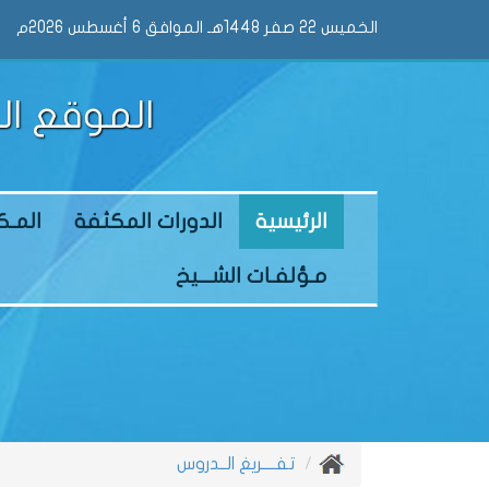
الخميس 22 صفر 1448هـ الموافق 6 أغسطس 2026م
الموقع ال
الرئيسية
الدورات المكثفة
المـكت
مـؤلفـات الشـــيخ
تفــــريغ الــدروس