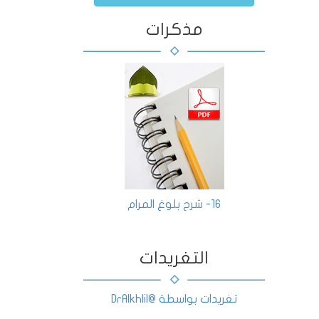
مذكرات
16- شرح بلوغ المرام
التغريدات
تغريدات بواسطة @DrAlkhlil