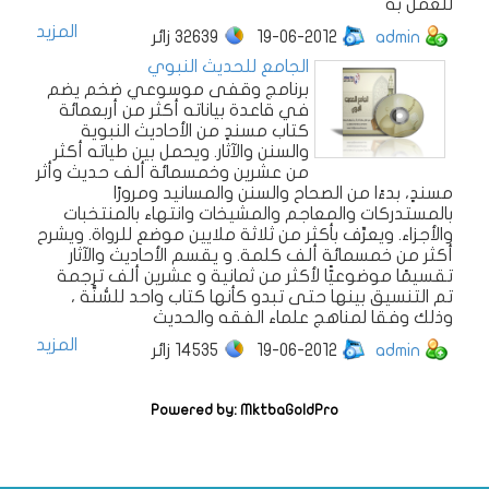
للعمل به
المزيد
admin
19-06-2012
32639
زائر
الجامع للحديث النبوي
برنامج وقفى موسوعي ضخم يضم
في قاعدة بياناته أكثر من أربعمائة
كتاب مسندٍ من الأحاديث النبوية
والسنن والآثار. ويحمل بين طياته أكثر
من عشرين وخمسمائة ألف حديث وأثر
مسندٍ، بدءًا من الصحاح والسنن والمسانيد ومرورًا
بالمستدركات والمعاجم والمشيخات وانتهاء بالمنتخبات
والأجزاء. ويعرِّف بأكثر من ثلاثة ملايين موضع للرواة. ويشرح
أكثر من خمسمائة ألف كلمة. و يقسم الأحاديث والآثار
تقسيمًا موضوعيًّا لأكثر من ثمانية و عشرين ألف ترجمة
تم التنسيق بينها حتى تبدو كأنها كتاب واحد للسُّنَّة ،
وذلك وفقا لمناهج علماء الفقه والحديث
المزيد
admin
19-06-2012
14535
زائر
Powered by: MktbaGoldPro