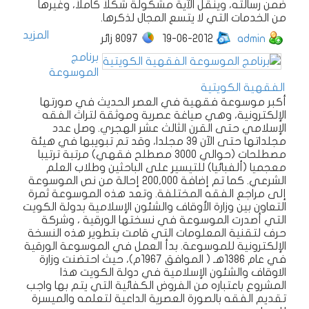
ضمن رسالته، وينقل الآية مشكولة شكلاً كاملاً، وغيرها
من الخدمات التي لا يتسع المجال لذكرها.
المزيد
admin
19-06-2012
8097
زائر
برنامج
الموسوعة
الفقهية الكويتية
أكبر موسوعة فقهية في العصر الحديث في صورتها
الإلكترونية، وهي صياغة عصرية وموثقة لتراث الفقه
الإسلامي حتى القرن الثالث عشر الهجري. وصل عدد
مجلداتها حتى الآن 39 مجلدا، وقد تم تبويبها في هيئة
مصطلحات (حوالي 3000 مصطلح فقهي) مرتبة ترتيبا
معجميا (ألفبائيا) للتيسير على الباحثين وطلاب العلم
الشرعي. كما تم إضافة 200,000 إحالة من نص الموسوعة
إلى مراجع الفقه المختلفة. وتعد هذه الموسوعة ثمرة
التعاون بين وزارة الأوقاف والشئون الإسلامية بدولة الكويت
التي أصدرت الموسوعة في نسختها الورقية ، وشركة
حرف لتقنية المعلومات التي قامت بتطوير هذه النسخة
الإلكترونية للموسوعة. بدأ العمل في الموسوعة الورقية
في عام 1386هـ ( الموافق 1967م)، حيث احتضنت وزارة
الاوقاف والشئون الإسلامية في دولة الكويت هذا
المشروع باعتباره من الفروض الكفائية التي يتم بها واجب
تقديم الفقه بالصورة العصرية الداعية لتعلمه والميسرة