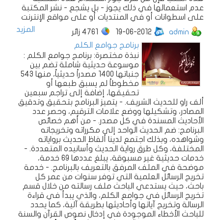
عدم استعمالها في ذلك يجوز - بل يشجع - نشر المكتبة
على اسطوانات أو في المنتديات أو على مواقع الإنترنت
المزيد
admin
19-06-2012
4761
زائر
برنامج جوامع الكلم
نبذة مختصرة: برنامج جوامع الكلم :
موسوعة حديثية شاملة تضم بين
جنباتها 1400 مصدراً حديثياً، منها 543
مخطوطاً لم يسبق طبعها أو
تحقيقها، إضافة إلى تراجم سبعين
ألف راو للحديث الشريف. - يتميز البرنامج بتحقيق وتدقيق
المصادر، وتشكيلها ووضع علامات الترقيم، وحصر عدد
الأحاديث المسندة في كل مصدر. - من أهم خصائص
البرنامج: ضم الحديث الواحد إلى مكرراته وتخريجاته
وشواهده، وبذلك اجتمع لدينا ألفاظ الحديث برواياته
المختلفة، وكل طرق رواية الحديث وأسانيده المتعددة. -
خدمات حديثية غير مسبوقة، يبلغ عددها 69 خدمة،
موضحة في الملف المرفق بالتعريف بالبرنامج. - خدمة
تخريج الرسائل العلمية التي توفر سنوات من عمر كل
باحث، حيث يستدعي الباحث ملف رسالته من خلال قسم
تخريج الرسائل في جوامع الكلم، والذي يبدأ في قراءة
الرسالة وتخريج آياتها وأحاديثها بطريقة آلية، كما يحدد
للباحث الأخطاء الموجودة في إدخال نصوص القرآن والسنة