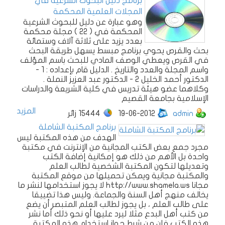
برنامج دليل البحوث الشرعية في
المجلات العلمية المحكمة
وهو عبارة عن دليل للبحوث الشرعية
المحكمة في ( 22 ) مجلة محكمة
بعدد يزيد على ثلاثة آلاف وستمائة
بحث والقرص يحوي برنامج مبسط يسهل طريقة البحث
في القرص ويعطي الوصف المادي للبحث باسم المؤلف
واسم المجلة والعدد والتاريخ . الدليل قام بإعداده : 1 -
الدكتور أحمد الخليل 2 - الدكتور عبد العزيز النملة .
وكلاهما عضو هيئة تدريس في كلية الشريعة والدراسات
الإسلامية بجامعة القصيم
المزيد
admin
19-06-2012
15444
زائر
برنامج المكتبة الشاملة
الهدف من هذه المكتبة ليس
مجرد جمع بعض الكتب المجانية من الإنترنت في مكتبة
واحدة بل الأهم من ذلك هو إمكانية إضافة الكتب
وتعديلها لتكون المكتبة الشخصية لطالب العلم
والمكتبة مجانية ويمكن تحميلها من موقع المكتبة
مجانا http://www.shamela.ws لا يجوز استخدامها لنشر ما
يخالف منهج أهل السنة والجماعة. وليس هذا تضييقا
على طالب العلم ، بل يجوز لطالب العلم المتبصر أن يضع
من كتب أهل البدع مثلا ليرد عليها أو نحو ذلك أما نشر
هذه الكتب فإن من شرط جواز استخدام هذه المكتبة