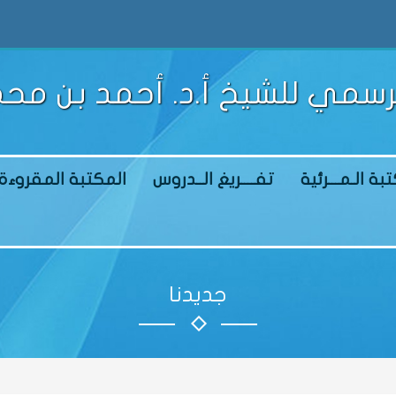
رسمي للشيخ أ.د. أحمد بن محم
بة الـمـــرئية
تفــــريغ الــدروس
المكتبة المقروءة
جديدنا