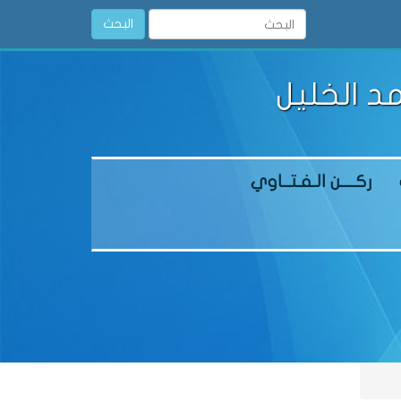
البحث
د الخليل
ركــــن الـفـتــاوي