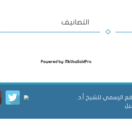
التصانيف
Powered by: MktbaGoldPro
الرسمي للشيخ أ.د.
يل