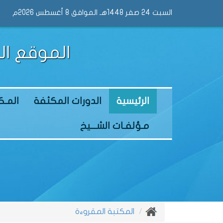
السبت 24 صفر 1448هـ الموافق 8 أغسطس 2026م
الموقع ال
الرئيسية
الدورات المكثفة
المـكت
مـؤلفـات الشـــيخ
المكتبة المقروءة